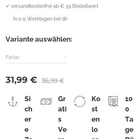
✓ versandkostenfrei ab € 39 Bestellwert
✅ In 2-5 Werktagen bei dir
Variante auswählen:
Farbe
31,99
€
36,99
€
Si
Gr
Ko
10
ch
ati
st
0
er
s
en
Ta
e
Ve
lo
ge