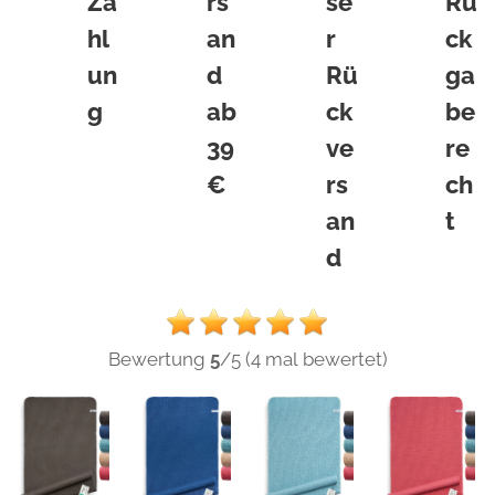
Za
rs
se
Rü
hl
an
r
ck
un
d
Rü
ga
g
ab
ck
be
39
ve
re
€
rs
ch
an
t
d
Bewertung
5
/5 (4 mal bewertet)